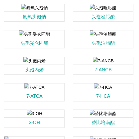
氟氧头孢钠
头孢唑肟酸
头孢妥仑匹酯
头孢泊肟酯
头孢丙烯
7-ANCB
7-ATCA
7-HCA
3-OH
替比培南酯