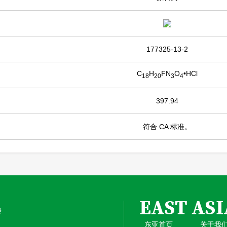
177325-13-2
C
H
FN
O
•HCl
18
20
3
4
397.94
符合 CA 标准。
楼
东亚首页
关于我