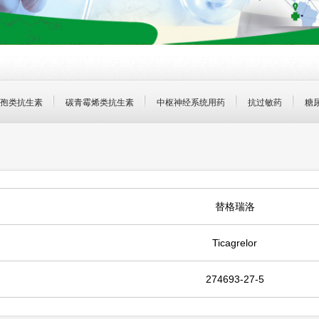
孢类抗生素
碳青霉烯类抗生素
中枢神经系统用药
抗过敏药
糖
替格瑞洛
Ticagrelor
274693-27-5